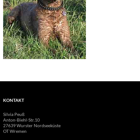
KONTAKT
Silvia Peuß
Anton-Biehl-Str.10
27639 Wurster Nordseeküste
OT Wremen