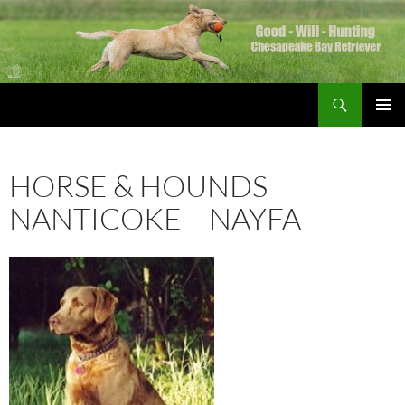
Zum
Inhalt
springen
Suchen
Good Will Hunting
PRIMÄR
MENÜ
HORSE & HOUNDS
NANTICOKE – NAYFA