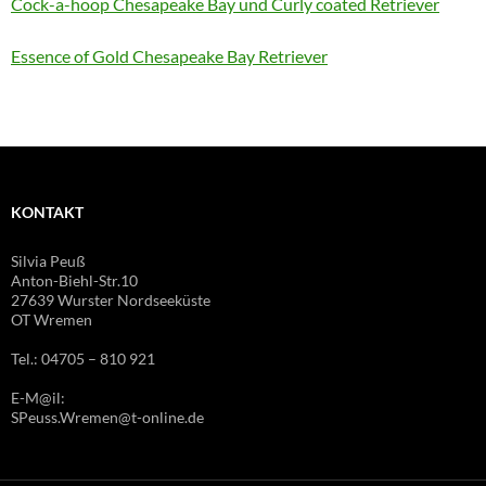
Cock-a-hoop Chesapeake Bay und Curly coated Retriever
Essence of Gold Chesapeake Bay Retriever
KONTAKT
Silvia Peuß
Anton-Biehl-Str.10
27639 Wurster Nordseeküste
OT Wremen
Tel.: 04705 – 810 921
E-M@il:
SPeuss.Wremen@t-online.de