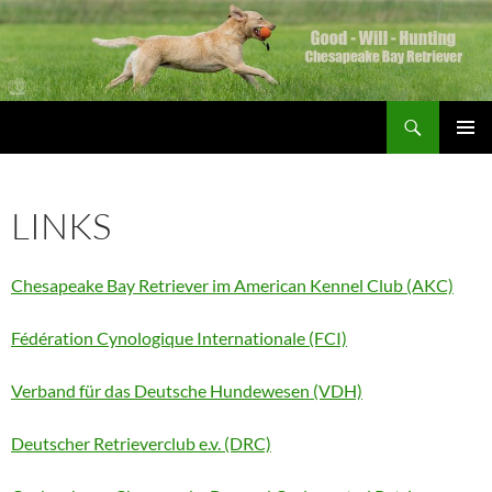
Zum
Inhalt
springen
Suchen
Good Will Hunting
PRIMÄR
MENÜ
LINKS
Chesapeake Bay Retriever im American Kennel Club (AKC)
Fédération Cynologique Internationale (FCI)
Verband für das Deutsche Hundewesen (VDH)
Deutscher Retrieverclub e.v. (DRC)