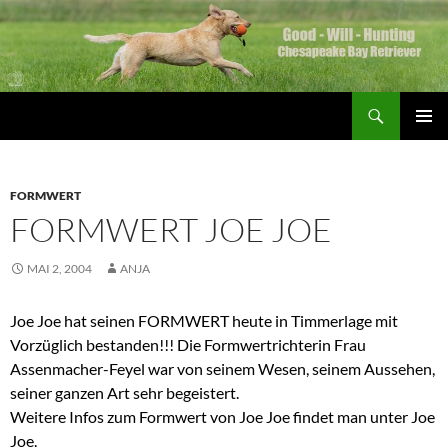
Zum
Inhalt
springen
Suchen
Good Will Hunting
PRIMÄR
MENÜ
FORMWERT
FORMWERT JOE JOE
MAI 2, 2004
ANJA
Joe Joe hat seinen FORMWERT heute in Timmerlage mit
Vorzüglich bestanden!!! Die Formwertrichterin Frau
Assenmacher-Feyel war von seinem Wesen, seinem Aussehen,
seiner ganzen Art sehr begeistert.
Weitere Infos zum Formwert von Joe Joe findet man unter Joe
Joe.