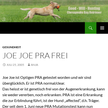
Zum
Inhalt
springen
Suchen
Good Will Hunting
PRIMÄR
MENÜ
GESUNDHEIT
JOE JOE PRA FREI
JULI 25, 2005
ANJA
Joe Joe ist Optigen PRA getestet worden und wir sind
überglücklich. Er ist PRA normal/clear.
Das heisst er ist genetisch frei von der Augenerkrankung, kann
sie weder vererben, noch erkranken. PRA ist eine Erkrankung
die zur Erblindung führt, ist der Hund „affected“, d.h. Träger.
Der seit dem 1. Juni neue PRA Mutationstest kann nun