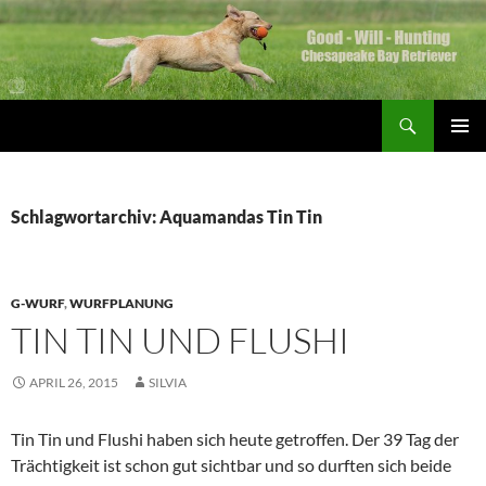
Zum
Inhalt
springen
Suchen
Good Will Hunting
PRIMÄR
MENÜ
Schlagwortarchiv: Aquamandas Tin Tin
G-WURF
,
WURFPLANUNG
TIN TIN UND FLUSHI
APRIL 26, 2015
SILVIA
Tin Tin und Flushi haben sich heute getroffen. Der 39 Tag der
Trächtigkeit ist schon gut sichtbar und so durften sich beide