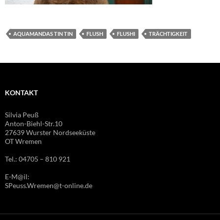
AQUAMANDAS TIN TIN
FLUSH
FLUSHI
TRÄCHTIGKEIT
KONTAKT
Silvia Peuß
Anton-Biehl-Str.10
27639 Wurster Nordseeküste
OT Wremen
Tel.: 04705 – 810 921
E-M@il:
SPeuss.Wremen@t-online.de