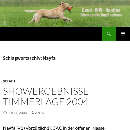
Zum
Inhalt
springen
Suchen
Good Will Hunting
PRIMÄR
MENÜ
Schlagwortarchiv: Nayfa
SCHAU
SHOWERGEBNISSE
TIMMERLAGE 2004
JULI 4, 2004
ANJA
Nayfa:
V1 (Vorzüglich1), CAC in der offenen Klasse