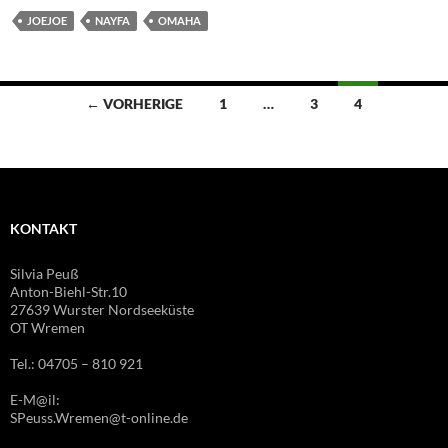
JOEJOE
NAYFA
OMAHA
Beitragsnavigation
← VORHERIGE
1
…
3
4
KONTAKT
Silvia Peuß
Anton-Biehl-Str.10
27639 Wurster Nordseeküste
OT Wremen
Tel.: 04705 – 810 921
E-M@il:
SPeuss.Wremen@t-online.de