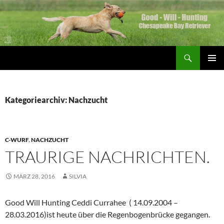
Zum
Inhalt
springen
Suchen
Good Will Hunting
PRIMÄR
MENÜ
Kategoriearchiv: Nachzucht
C-WURF
,
NACHZUCHT
TRAURIGE NACHRICHTEN.
MÄRZ 28, 2016
SILVIA
Good Will Hunting Ceddi Currahee ( 14.09.2004 –
28.03.2016)ist heute über die Regenbogenbrücke gegangen.