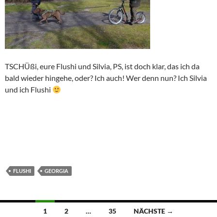
TSCHÜßi, eure Flushi und Silvia, PS, ist doch klar, das ich da
bald wieder hingehe, oder? Ich auch! Wer denn nun? Ich Silvia
und ich Flushi
FLUSHI
GEORGIA
Beitragsnavigation
1
2
…
35
NÄCHSTE →