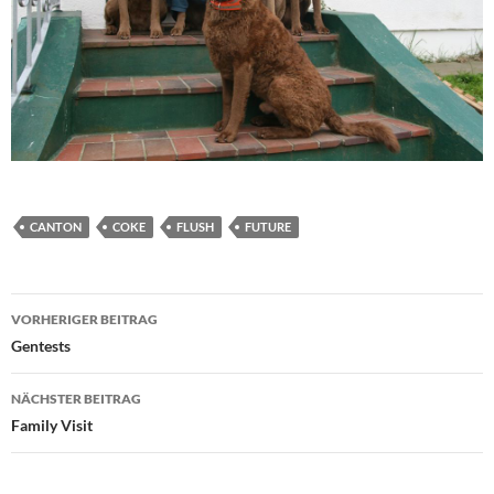
CANTON
COKE
FLUSH
FUTURE
Beitragsnavigation
VORHERIGER BEITRAG
Gentests
NÄCHSTER BEITRAG
Family Visit