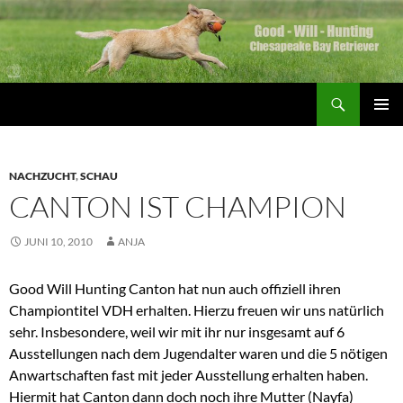
Zum
Inhalt
springen
Suchen
Good Will Hunting
PRIMÄR
MENÜ
NACHZUCHT
,
SCHAU
CANTON IST CHAMPION
JUNI 10, 2010
ANJA
Good Will Hunting Canton hat nun auch offiziell ihren
Championtitel VDH erhalten. Hierzu freuen wir uns natürlich
sehr. Insbesondere, weil wir mit ihr nur insgesamt auf 6
Ausstellungen nach dem Jugendalter waren und die 5 nötigen
Anwartschaften fast mit jeder Ausstellung erhalten haben.
Hiermit hat Canton dann doch noch ihre Mutter (Nayfa)