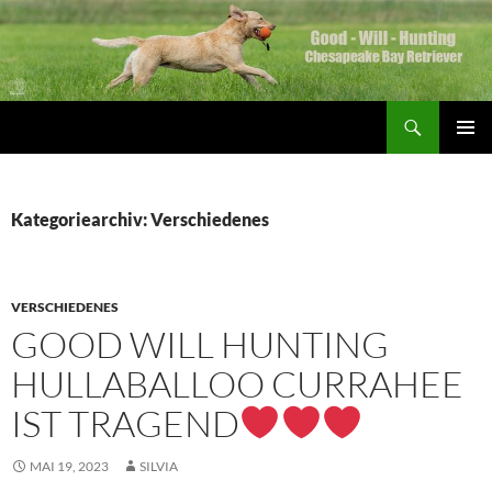
Zum
Inhalt
springen
Suchen
Good Will Hunting
PRIMÄR
MENÜ
Kategoriearchiv: Verschiedenes
VERSCHIEDENES
GOOD WILL HUNTING
HULLABALLOO CURRAHEE
IST TRAGEND
MAI 19, 2023
SILVIA