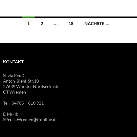
Beitragsnavigation
1
2
…
18
NÄCHSTE →
KONTAKT
Silvia Peuß
Anton-Biehl-Str.10
27639 Wurster Nordseeküste
OT Wremen
Tel.: 04705 – 810 921
E-M@il:
SPeuss.Wremen@t-online.de