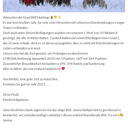
Wünschen die Good Will Huntings
Es war kein leichtes Jahr, für sehr viele Menschen mit schweren Einschränkungen u sogar
Trauer verbunden.
Doch auch unter diesen Bedingungen wurden von unserem I- Wurf von 10 Welpen 8
geröntgt, die alle A Hüften haben. 2 jedoch haben auf einem Ellenbogen einen Grad 2,
das ist zwar schade, doch es ist davon auszugehen, dass es nicht mit Einschränkungen im
Leben verbunden sein wird.
Unsere Izzy hat die Zeit genutzt, um Prüfungen zu absolvieren.
CORONA Notlösung Spurarbeit 2020 mit 3 Punkten, HZP mit 184 Punkten.
Zusatzfächer Brauchbarkeit bestanden u VPS 194 Punkte und Suchensieg.
Alles in Allem, das war einfach fantastisch
.
Nun bleibts, eine gute Zeit zu wünschen.
Kommen Sie gut ins Jahr 2021…..
Silvia Peuß
Manfred Appiarius
Ganz herzlichen Dank sagen wir für das obige Bild, Janina Rathjen hat es geschossen u
bearbeitet, wir sind überwältigt u dankbar f dieses einfach hinreißende Bild, D a n k e
Janina