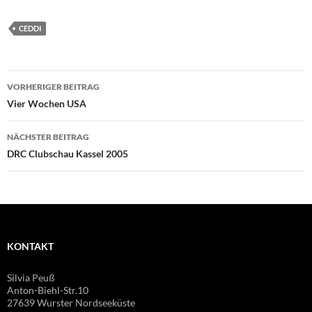
CEDDI
Beitragsnavigation
VORHERIGER BEITRAG
Vier Wochen USA
NÄCHSTER BEITRAG
DRC Clubschau Kassel 2005
KONTAKT
Silvia Peuß
Anton-Biehl-Str.10
27639 Wurster Nordseeküste