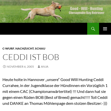
Zum
Inhalt
springen
Suchen
Good Will Hunting
PRIMÄR
MENÜ
C-WURF
,
NACHZUCHT
,
SCHAU
CEDDI IST BOB
NOVEMBER 6, 2005
ANJA
Heute holte in Hannover „unsere“ Good Will Hunting Ceddi
Currahee, in der Jugendklasse der Hündinnen ein Vorzüglich 1
mit einem CAC (Championanwärtertitel) !!! Und dann hat sie
gegen einen Rüden BOB (Best of Breed) gemacht!!!! Toll Ceddi
und DANKE an Thomas Möhlenpage dem stolzen Besitzer:-)))