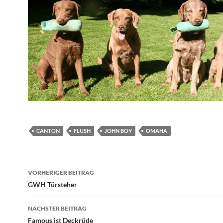
CANTON
FLUSH
JOHN BOY
OMAHA
Beitragsnavigation
VORHERIGER BEITRAG
GWH Türsteher
NÄCHSTER BEITRAG
Famous ist Deckrüde