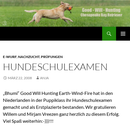
Zum
Inhalt
springen
Suchen
Good Will Hunting
PRIMÄR
MENÜ
E-WURF
,
NACHZUCHT
,
PRÜFUNGEN
HUNDESCHULEXAMEN
MÄRZ 22, 2008
ANJA
„Bhumi“ Good Will Hunting Earth-Wind-Fire hat in den
Niederlanden in der Puppiklass ihr Hundeschulexamen
gemacht und als Erstplazierte bestanden. Wir gratulieren
Willem und Mirjam Vreezen ganz herzlich zu diesem Erfolg.
Viel Spaß weiterhin:-)))!!!