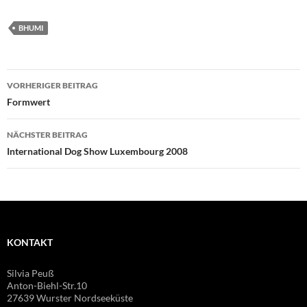
BHUMI
Beitragsnavigation
VORHERIGER BEITRAG
Formwert
NÄCHSTER BEITRAG
International Dog Show Luxembourg 2008
KONTAKT
Silvia Peuß
Anton-Biehl-Str.10
27639 Wurster Nordseeküste