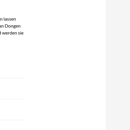
n lassen
van Dongen
d werden sie