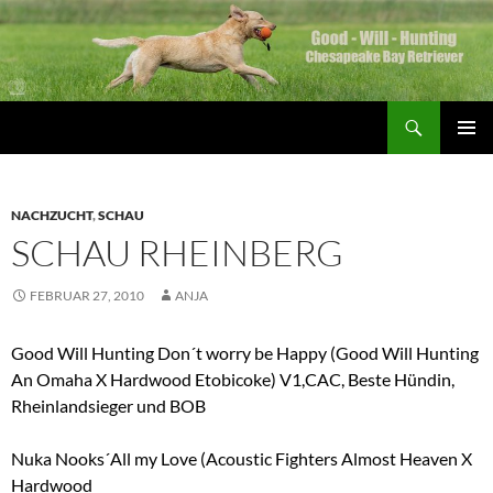
Zum
Inhalt
springen
Suchen
Good Will Hunting
PRIMÄR
MENÜ
NACHZUCHT
,
SCHAU
SCHAU RHEINBERG
FEBRUAR 27, 2010
ANJA
Good Will Hunting Don´t worry be Happy (Good Will Hunting
An Omaha X Hardwood Etobicoke) V1,CAC, Beste Hündin,
Rheinlandsieger und BOB
Nuka Nooks´All my Love (Acoustic Fighters Almost Heaven X
Hardwood