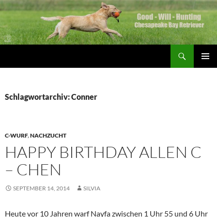
Zum
Inhalt
springen
Suchen
Good Will Hunting
PRIMÄR
MENÜ
Schlagwortarchiv: Conner
C-WURF
,
NACHZUCHT
HAPPY BIRTHDAY ALLEN C
– CHEN
SEPTEMBER 14, 2014
SILVIA
Heute vor 10 Jahren warf Nayfa zwischen 1 Uhr 55 und 6 Uhr