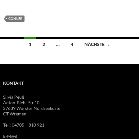
CONNER
Beitragsnavigation
1
2
…
4
NÄCHSTE →
KONTAKT
Silvia Peuß
Anton-Biehl-Str.10
27639 Wurster Nordseeküste
OT Wremen
Tel.: 04705 – 810 921
E-M@il: