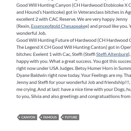
Good Will Hunting Canyon (CH Hardwood Etobicoke X 
and Hound’s Nanticoke) got in Veteranc
lass bitches in Ag
excellent 2 with CAC Reserve. We are very happy Jenny
(Rexin,
Essenceofgold Chesapeake
e) and proud like you.
wonderful Job.
Good Will Hunting Future of Hardwood (CH Hardwood 
The Legend X CH Good Will Hunting Canton) got in Open
bitches: Exelent 1 with Cac, Steffi (Steffi
Steffi Altenburg
)
happy with you. What a great success. You got this succes
right now under USA Judges. Betsy Humer Horn in Summ
Dyane Baldwin right now today. Your Feelings are my. Th
Jenny and Steffi for your wonderful Job and friendship!!!
me crying. And at last: have a nice time with your Dogs, 
to you, Silvia and also greetings and congratuatlions fro
CANYON
FAMOUS
FUTURE