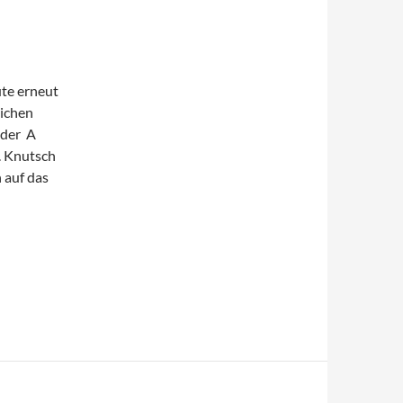
te erneut
lichen
 der A
n. Knutsch
 auf das