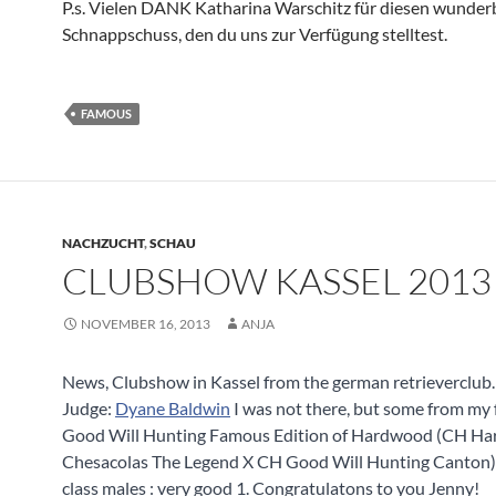
P.s. Vielen DANK Katharina Warschitz für diesen wunder
Schnappschuss, den du uns zur Verfügung stelltest.
FAMOUS
NACHZUCHT
,
SCHAU
CLUBSHOW KASSEL 2013
NOVEMBER 16, 2013
ANJA
News, Clubshow in Kassel from the german retrieverclub.
Judge:
Dyane Baldwin
I was not there, but some from my 
Good Will Hunting Famous Edition of Hardwood (CH H
Chesacolas The Legend X CH Good Will Hunting Canton) 
class males : very good 1. Congratulatons to you Jenny!