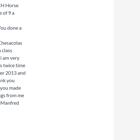
CH Horse
e of 9 a
 You done a
Chesacolas
 class
, i am very
s twice time
er 2013 and
ank you
, you made
hugs from me
m Manfred