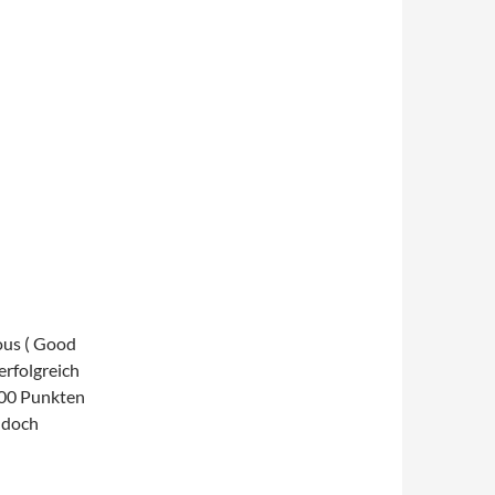
ous ( Good
rfolgreich
100 Punkten
n doch