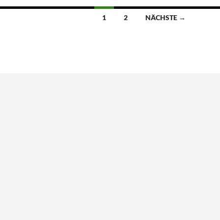
1
2
NÄCHSTE →