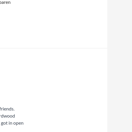
baren
friends.
ardwood
got in open