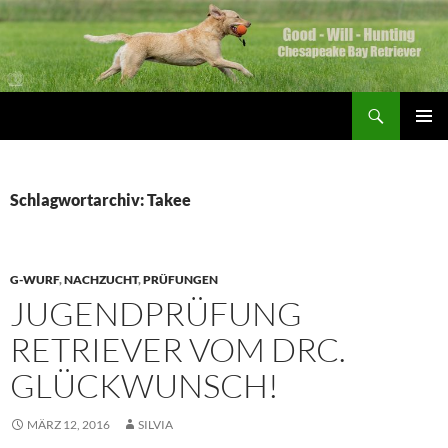
Zum
Inhalt
springen
Suchen
Good Will Hunting
PRIMÄR
MENÜ
Schlagwortarchiv: Takee
G-WURF
,
NACHZUCHT
,
PRÜFUNGEN
JUGENDPRÜFUNG
RETRIEVER VOM DRC.
GLÜCKWUNSCH!
MÄRZ 12, 2016
SILVIA