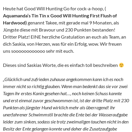
Heute hat Good Will Hunting Go for cock-a-hoop, (
Aquamanda’s Tin Tin x Good Will Hunting First Flush of
Hardwood)
genannt Takee, mit gerade mal 9 Monaten, als
Jüngste diese mit Bravour und 230 Punkten bestanden!
Dritter Platz! EINE herzliche Gratulation an euch als Team, an
dich Saskia, von Herzen, was für ein Erfolg, wow. Wir freuen
uns soooooooooooo sehr mit euch.
Dieses sind Saskias Worte, die es einfach toll beschreiben
„Glücklich und zufrieden zuhause angekommen kann ich es noch
immer nicht so richtig glauben. Wenn man bedenkt das sie vor zwei
Tagen ihr erstes Kanin gesehen hat
…
, noch keinen Schuss kannte
und erst einmal zuvor geschwommen ist, ist der dritte Platz mit 230
Punkten als jüngster Hund wirklich mehr als überragend! ihr
unerfahrener Schwimmstil brachte die Ente bei der Wasseraufgabe
leider zum sinken, sodass sie trotz zweimaligen tauchen nicht in den
Besitz der Ente gelangen konnte und daher die Zusatzaufgabe