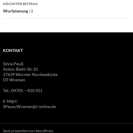
NÄCHSTER BEITRAG
Wurfplanung :-)
KONTAKT
Silvia Peuß
Anton-Biehl-Str.10
27639 Wurster Nordseeküste
OT Wremen
Tel.: 04705 – 810 921
E-M@il:
SPeuss.Wremen@t-online.de
Stolz präsentiert von WordPress