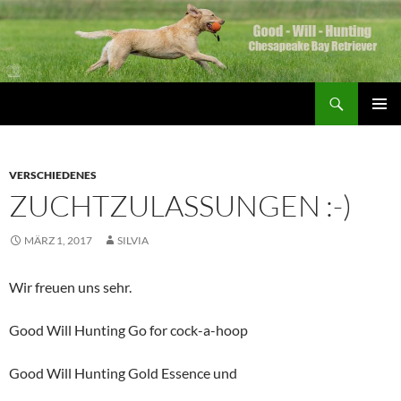
Zum
Inhalt
springen
Suchen
Good Will Hunting
PRIMÄR
MENÜ
VERSCHIEDENES
ZUCHTZULASSUNGEN :-)
MÄRZ 1, 2017
SILVIA
Wir freuen uns sehr.
Good Will Hunting Go for cock-a-hoop
Good Will Hunting Gold Essence und