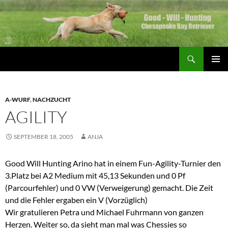
Zum
Inhalt
springen
Suchen
Good Will Hunting
PRIMÄR
MENÜ
A-WURF
,
NACHZUCHT
AGILITY
SEPTEMBER 18, 2005
ANJA
Good Will Hunting Arino hat in einem Fun-Agility-Turnier den
3.Platz bei A2 Medium mit 45,13 Sekunden und 0 Pf
(Parcourfehler) und 0 VW (Verweigerung) gemacht. Die Zeit
und die Fehler ergaben ein V (Vorzüglich)
Wir gratulieren Petra und Michael Fuhrmann von ganzen
Herzen. Weiter so, da sieht man mal was Chessies so