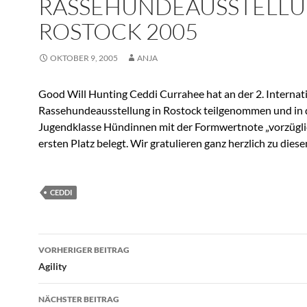
RASSEHUNDEAUSSTELL
ROSTOCK 2005
OKTOBER 9, 2005
ANJA
Good Will Hunting Ceddi Currahee hat an der 2. Internat
Rassehundeausstellung in Rostock teilgenommen und in 
Jugendklasse Hündinnen mit der Formwertnote „vorzügli
ersten Platz belegt. Wir gratulieren ganz herzlich zu diese
CEDDI
Beitragsnavigation
VORHERIGER BEITRAG
Agility
NÄCHSTER BEITRAG