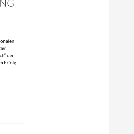
UNG
ionalen
der
ch“ den
m Erfolg.