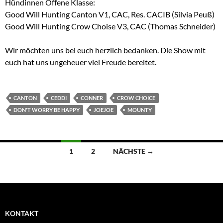
Hündinnen Offene Klasse:
Good Will Hunting Canton V1, CAC, Res. CACIB (Silvia Peuß)
Good Will Hunting Crow Choise V3, CAC (Thomas Schneider)
Wir möchten uns bei euch herzlich bedanken. Die Show mit
euch hat uns ungeheuer viel Freude bereitet.
CANTON
CEDDI
CONNER
CROW CHOICE
DON'T WORRY BE HAPPY
JOEJOE
MOUNTY
Beitragsnavigation
1
2
NÄCHSTE →
KONTAKT