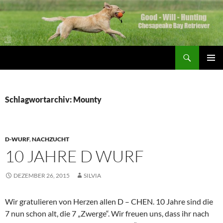
Zum
Inhalt
springen
Suchen
Good Will Hunting
PRIMÄR
MENÜ
Schlagwortarchiv: Mounty
D-WURF
,
NACHZUCHT
10 JAHRE D WURF
DEZEMBER 26, 2015
SILVIA
Wir gratulieren von Herzen allen D – CHEN. 10 Jahre sind die
7 nun schon alt, die 7 „Zwerge“. Wir freuen uns, dass ihr nach